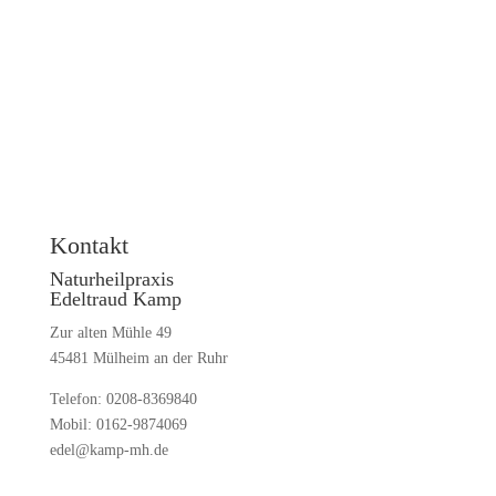
war. Springen Sie über Ihren
Schatten, sie wird auch Ihnen
bestimmt helfen können.
Kontakt
Naturheilpraxis
Edeltraud Kamp
Zur alten Mühle 49
45481 Mülheim an der Ruhr
Telefon: 0208-8369840
Mobil: 0162-9874069
edel@kamp-mh.de